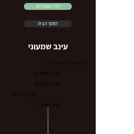
לכל השוברים
למסך הבית
עינב שמעוני
התעדכן לאחרונה ב:
סכום מעודכן
סכום שנרכש
תאריך רכישה
סוג השובר