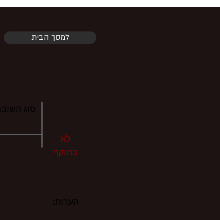
למסך הבית
סוג השובר
לא
בתוקף
הערות: