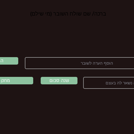
ברכה/ שם שולח השובר (מי שילם)
הכ
שנה סכום
מחק 