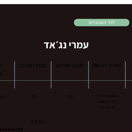
לכל השוברים
עמרי נג׳אד
תאריך רכישה
סכום שנרכש
סכום מעודכן
ה
ב
14 באוקטובר
250
35
בתאריך 2021
2021 בשעה
16:15:49
טלפון:
544496598