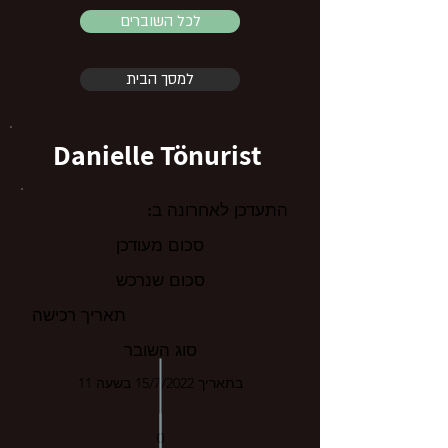
לכל השוברים
למסך הבית
‏ Danielle Tönurist
התעדכן לאחרונה ב:
סכום מעודכן
סכום שנרכש
תאריך רכישה
סוג השובר
בתאריך 15/7/2022 בשעה 11
0