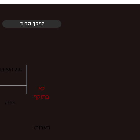
למסך הבית
סוג השובר
לא
בתוקף
מתנה
הערות: