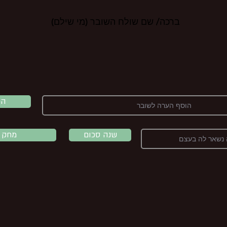
ברכה/ שם שולח השובר (מי שילם)
הכ
שנה סכום
מחק 