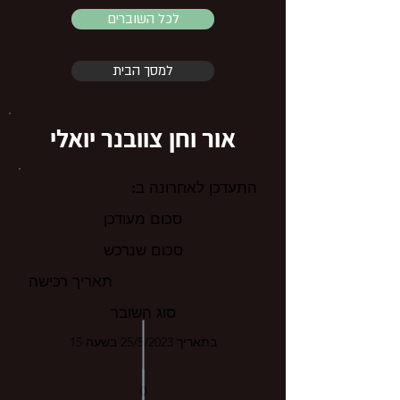
לכל השוברים
למסך הבית
אור וחן צוובנר יואלי
התעדכן לאחרונה ב:
סכום מעודכן
סכום שנרכש
תאריך רכישה
סוג השובר
בתאריך 25/5/2023 בשעה 15
0