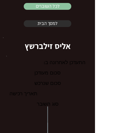
לכל השוברים
למסך הבית
אליס זילברשץ
התעדכן לאחרונה ב:
סכום מעודכן
סכום שנרכש
תאריך רכישה
סוג השובר