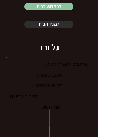
לכל השוברים
למסך הבית
גל ורד
התעדכן לאחרונה ב:
סכום מעודכן
סכום שנרכש
תאריך רכישה
סוג השובר