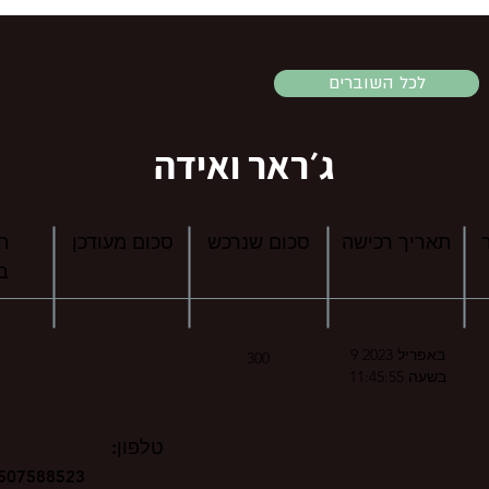
לכל השוברים
ג׳ראר ואידה
תאריך רכישה
סכום שנרכש
סכום מעודכן
ה
ב
9 באפריל 2023
300
בשעה 11:45:55
טלפון:
507588523