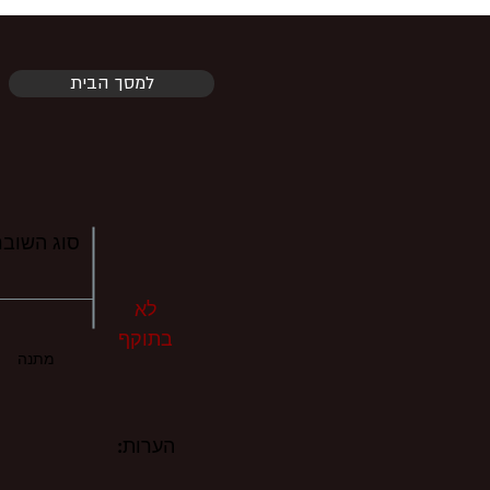
למסך הבית
סוג השובר
לא
בתוקף
מתנה
הערות: