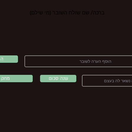
ברכה/ שם שולח השובר (מי שילם)
הכ
שנה סכום
מחק 