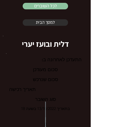
לכל השוברים
למסך הבית
דלית ובועז יערי
התעדכן לאחרונה ב:
סכום מעודכן
סכום שנרכש
תאריך רכישה
סוג השובר
בתאריך 13/10/2022 בשעה 18
0