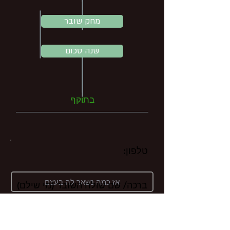
מחק שובר
100
שנה סכום
בתוקף
טלפון:
ברכה/ שם שולח השובר (מי שילם)
הערות: