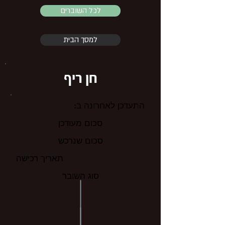
לכל השוברים
למסך הבית
חן ריף
התעדכן לאחרונה ב:
סכום מעודכן
סכום שנרכש
תאריך רכישה
סוג השובר