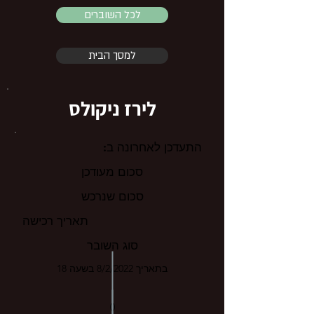
לכל השוברים
למסך הבית
לירז ניקולס
התעדכן לאחרונה ב:
סכום מעודכן
סכום שנרכש
תאריך רכישה
סוג השובר
בתאריך 8/2/2022 בשעה 18
0