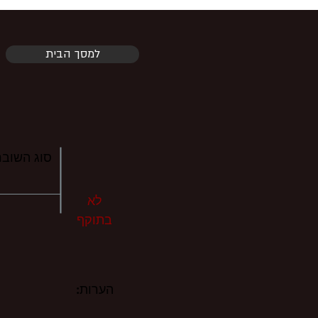
למסך הבית
סוג השובר
לא
בתוקף
הערות: