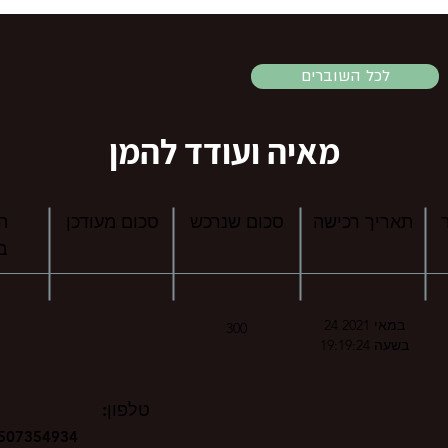
לכל השוברים
מאיה ועודד להמן
תאריך רכישה
סכום שנרכש
סכום מעודכן
ה
ב
24 במאי 2021
300
בשעה 19:19:24
טלפון:
507354934