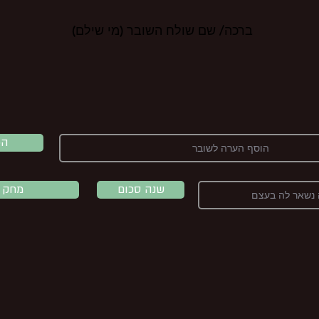
ברכה/ שם שולח השובר (מי שילם)
הכ
שנה סכום
מחק 