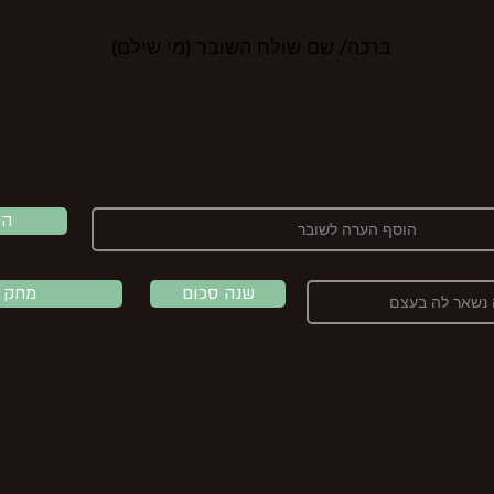
ברכה/ שם שולח השובר (מי שילם)
הכ
שנה סכום
מחק 