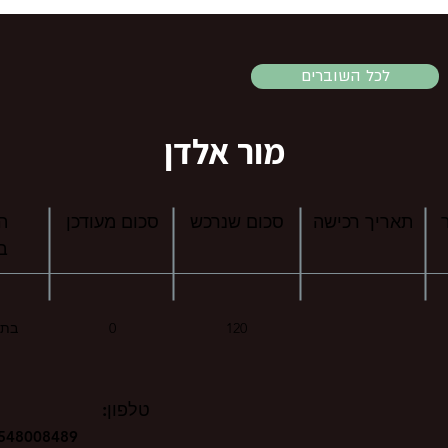
לכל השוברים
מור אלדן
תאריך רכישה
סכום שנרכש
סכום מעודכן
ה
ב
120
0
בתאריך 24
טלפון:
548008489