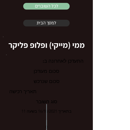
לכל השוברים
למסך הבית
ממי (מייקי) ופלופ פליקר
התעדכן לאחרונה ב:
סכום מעודכן
סכום שנרכש
תאריך רכישה
סוג השובר
בתאריך 16/10/2021 בשעה 11
0