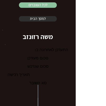
לכל השוברים
למסך הבית
משה רזונזב
התעדכן לאחרונה ב:
סכום מעודכן
סכום שנרכש
תאריך רכישה
סוג השובר