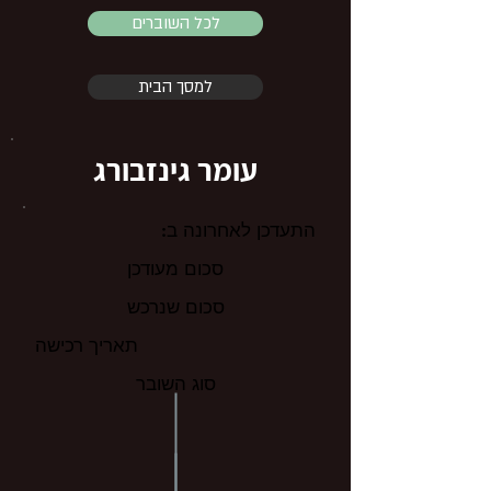
לכל השוברים
למסך הבית
עומר גינזבורג
התעדכן לאחרונה ב:
סכום מעודכן
סכום שנרכש
תאריך רכישה
סוג השובר