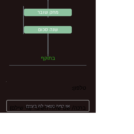
מחק שובר
120
שנה סכום
בתוקף
טלפון:
ברכה/ שם שולח השובר (מי שילם)
הערות: