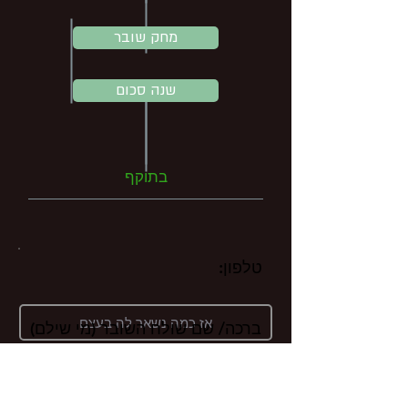
מחק שובר
120
שנה סכום
בתוקף
טלפון:
ברכה/ שם שולח השובר (מי שילם)
הערות: