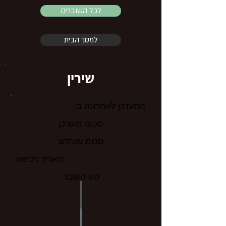
לכל השוברים
למסך הבית
שירין
התעדכן לאחרונה ב:
סכום מעודכן
סכום שנרכש
תאריך רכישה
סוג השובר