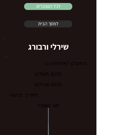
לכל השוברים
למסך הבית
שירלי ורבורג
התעדכן לאחרונה ב:
סכום מעודכן
סכום שנרכש
תאריך רכישה
סוג השובר